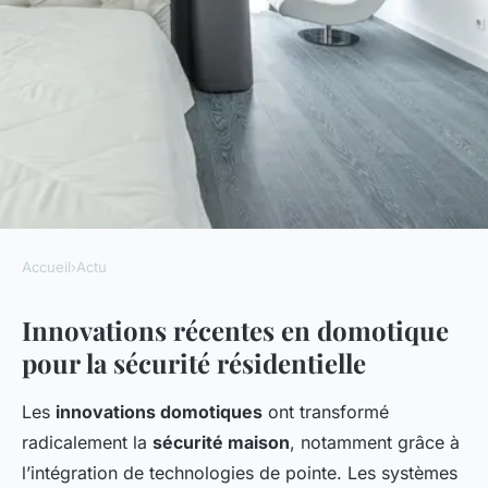
Accueil
›
Actu
ACTU
Innovations récentes en domotique
Les dernières avancées en
pour la sécurité résidentielle
domotique pour renforcer la
sécurité de votre maison
Les
innovations domotiques
ont transformé
radicalement la
sécurité maison
, notamment grâce à
Lucas
•
22 avril 2025
•
5 min de lecture
l’intégration de technologies de pointe. Les systèmes